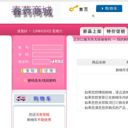
凌晨好 ！
126年8月8日 星期六
正宗口服无色无味催春药
>> 我的
账 号：
密 码：
验证码：
商品名称
购物车
密码丢失/找回密码
· 如果您想继续购物，请点选
· 如果您想更新已在购物车
· 如果您想全部取消已订购
· 如果您满意您所购买的产品
您还
没有登陆
购物车
不能使用